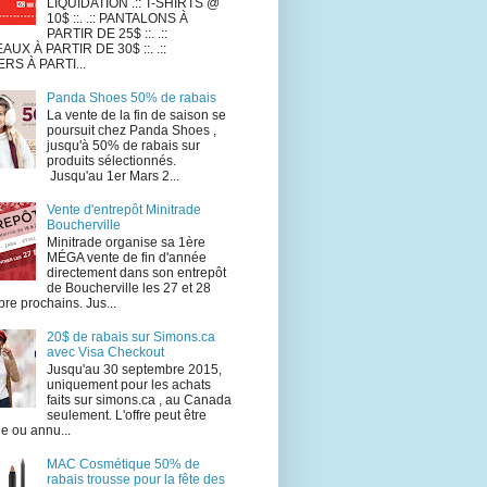
LIQUIDATION .:: T-SHIRTS @
10$ ::. .:: PANTALONS À
PARTIR DE 25$ ::. .::
UX À PARTIR DE 30$ ::. .::
RS À PARTI...
Panda Shoes 50% de rabais
La vente de la fin de saison se
poursuit chez Panda Shoes ,
jusqu'à 50% de rabais sur
produits sélectionnés.
Jusqu'au 1er Mars 2...
Vente d'entrepôt Minitrade
Boucherville
Minitrade organise sa 1ère
MÉGA vente de fin d'année
directement dans son entrepôt
de Boucherville les 27 et 28
re prochains. Jus...
20$ de rabais sur Simons.ca
avec Visa Checkout
Jusqu'au 30 septembre 2015,
uniquement pour les achats
faits sur simons.ca , au Canada
seulement. L'offre peut être
e ou annu...
MAC Cosmétique 50% de
rabais trousse pour la fête des