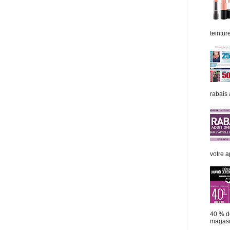
teintur
rabais 
votre ap
40 % de
magasi