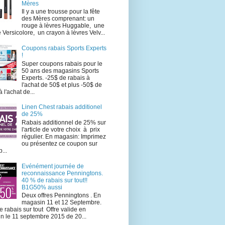
Mères
Il y a une trousse pour la fête
des Mères comprenant: un
rouge à lèvres Huggable, une
e Versicolore, un crayon à lèvres Velv...
Coupons rabais Sports Experts
!
Super coupons rabais pour le
50 ans des magasins Sports
Experts. -25$ de rabais à
l'achat de 50$ et plus -50$ de
à l'achat de...
Linen Chest rabais additionel
de 25%
Rabais additionnel de 25% sur
l'article de votre choix à prix
régulier. En magasin: Imprimez
ou présentez ce coupon sur
...
Evénément journée de
reconnaissance Penningtons.
40 % de rabais sur tout!!
B1G50% aussi
Deux offres Penningtons . En
magasin 11 et 12 Septembre.
 rabais sur tout Offre valide en
n le 11 septembre 2015 de 20...