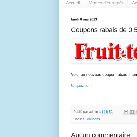
Accueil
Ventes d'entrepôt
Ac
lundi 6 mai 2013
Coupons rabais de 0,50$
Voici un nouveau coupon rabais imprim
Cliquez ici !
Publié par
admin
à
14 h 52
Libellés :
coupons
Aucun commentaire: