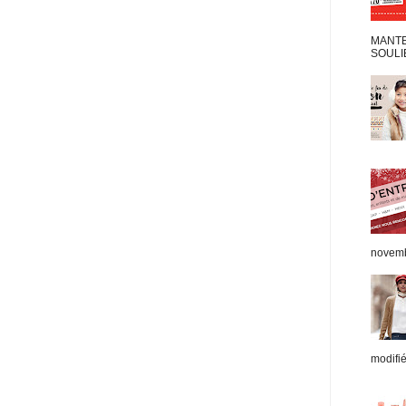
MANTEA
SOULIE
novemb
modifié