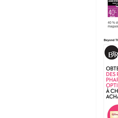
40 % de
magasi
Beyond T