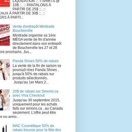
LIQUIDATION .:: T-SHIRTS @
10$ ::. .:: PANTALONS À
PARTIR DE 25$ ::. .::
UX À PARTIR DE 30$ ::. .::
RS À PARTI...
Vente d'entrepôt Minitrade
Boucherville
Minitrade organise sa 1ère
MÉGA vente de fin d'année
directement dans son entrepôt
de Boucherville les 27 et 28
re prochains. Jus...
Panda Shoes 50% de rabais
La vente de la fin de saison se
poursuit chez Panda Shoes ,
jusqu'à 50% de rabais sur
produits sélectionnés.
Jusqu'au 1er Mars 2...
20$ de rabais sur Simons.ca
avec Visa Checkout
Jusqu'au 30 septembre 2015,
uniquement pour les achats
faits sur simons.ca , au Canada
seulement. L'offre peut être
e ou annu...
MAC Cosmétique 50% de
rabais trousse pour la fête des