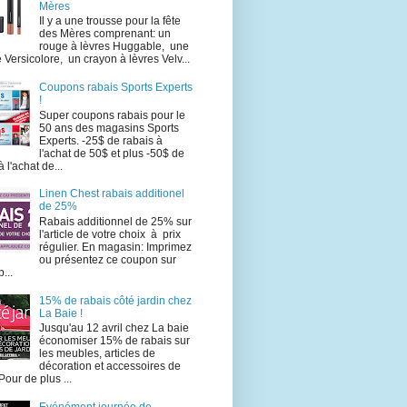
Mères
Il y a une trousse pour la fête
des Mères comprenant: un
rouge à lèvres Huggable, une
e Versicolore, un crayon à lèvres Velv...
Coupons rabais Sports Experts
!
Super coupons rabais pour le
50 ans des magasins Sports
Experts. -25$ de rabais à
l'achat de 50$ et plus -50$ de
à l'achat de...
Linen Chest rabais additionel
de 25%
Rabais additionnel de 25% sur
l'article de votre choix à prix
régulier. En magasin: Imprimez
ou présentez ce coupon sur
...
15% de rabais côté jardin chez
La Baie !
Jusqu'au 12 avril chez La baie
économiser 15% de rabais sur
les meubles, articles de
décoration et accessoires de
 Pour de plus ...
Evénément journée de