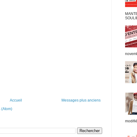
MANTEA
SOULIE
novemb
Accueil
Messages plus anciens
 (Atom)
modifié