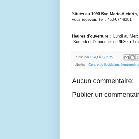
S
itués au 1090 Bvd Marie-Victorin
vous recevoir. Tel : 450-674-8181
Heures d'ouverture :
Lundi au Mercr
Samedi et Dimanche: de 9h30 à 17h
Publié par
CRQ
à
17 h 35
Libellés :
Centre de liquidation
,
électromén
Aucun commentaire:
Publier un commentai