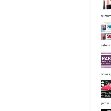
teintur
rabais 
votre ap
jardin.